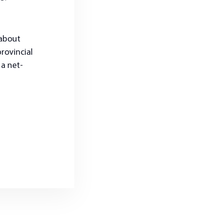
 about
rovincial
a net-