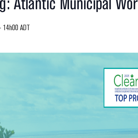
g: Atlantic Municipal Wo
-
14h00
ADT