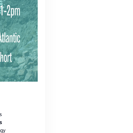
s
s
rgy