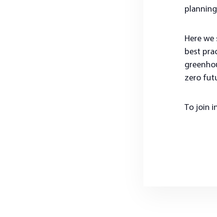
planning
Here we 
best prac
greenhou
zero fut
To join i