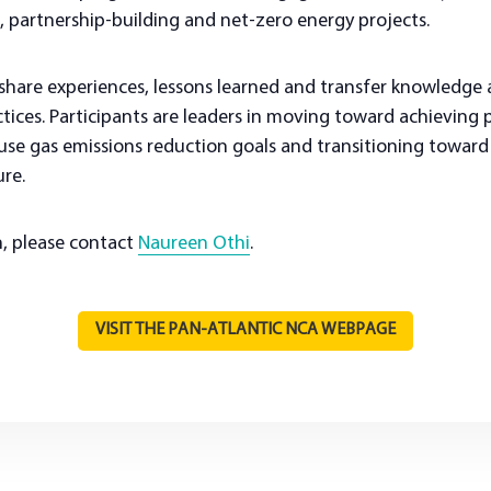
, partnership-building and net-zero energy projects.
share experiences, lessons learned and transfer knowledge
tices. Participants are leaders in moving toward achieving p
se gas emissions reduction goals and transitioning toward 
ure.
n, please contact
Naureen Othi
.
VISIT THE PAN-ATLANTIC NCA WEBPAGE